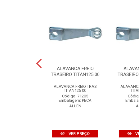
VANCA FREIO
ALAVANCA FREIO
ALAVA
IRO YBR125 00
TRASEIRO TITAN125 00
TRASEIRO
CA FREIO DIANT
ALAVANCA FREIO TRAS
ALAVANCA
YBR125 00
TITAN125 00
TITA
digo: 71206
Código: 71205
Códig
alagem: PECA
Embalagem: PECA
Embala
ALLEN
ALLEN
A
VER PREÇO
VER PREÇO
V