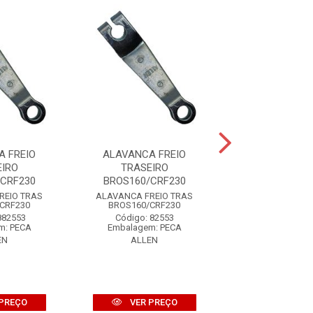
A FREIO
ALAVANCA FREIO
ALAVANCA TO
EIRO
TRASEIRO
GASOLINA POP
/CRF230
BROS160/CRF230
Código: 85
REIO TRAS
ALAVANCA FREIO TRAS
Embalagem: 
CRF230
BROS160/CRF230
AUTOTE
882553
Código: 82553
m: PECA
Embalagem: PECA
EN
ALLEN
VER PR
PREÇO
VER PREÇO