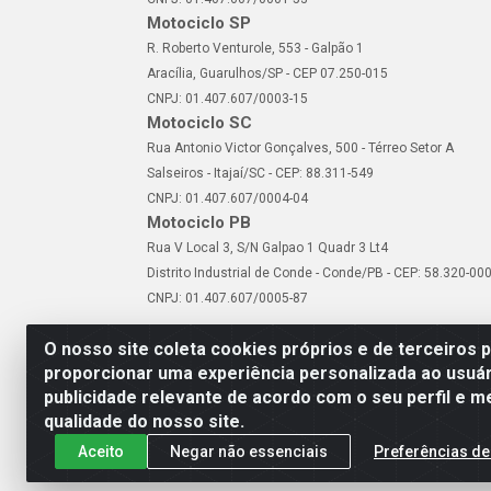
Motociclo SP
R. Roberto Venturole, 553 - Galpão 1
Aracília, Guarulhos/SP - CEP 07.250-015
CNPJ: 01.407.607/0003-15
Motociclo SC
Rua Antonio Victor Gonçalves, 500 - Térreo Setor A
Salseiros - Itajaí/SC - CEP: 88.311-549
CNPJ: 01.407.607/0004-04
Motociclo PB
Rua V Local 3, S/N Galpao 1 Quadr 3 Lt4
Distrito Industrial de Conde - Conde/PB - CEP: 58.320-00
CNPJ: 01.407.607/0005-87
O nosso site coleta cookies próprios e de terceiros 
proporcionar uma experiência personalizada ao usuár
publicidade relevante de acordo com o seu perfil e m
Motociclo - Rua Francisc
qualidade do nosso site.
Aceito
Negar não essenciais
Preferências de