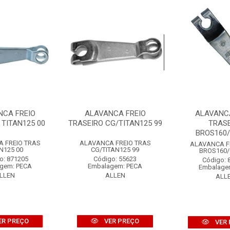
NCA FREIO
ALAVANCA FREIO
ALAVANC
 TITAN125 00
TRASEIRO CG/TITAN125 99
TRAS
BROS160
 FREIO TRAS
ALAVANCA FREIO TRAS
ALAVANCA F
N125 00
CG/TITAN125 99
BROS160/
o: 871205
Código: 55623
Código: 
gem: PECA
Embalagem: PECA
Embalage
LLEN
ALLEN
ALL
ER PREÇO
VER PREÇO
VER 