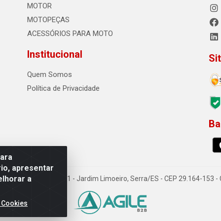
MOTOR
MOTOPEÇAS
ACESSÓRIOS PARA MOTO
Institucional
Si
Quem Somos
Política de Privacidade
Ba
0
para
io, apresentar
elhorar a
o Sousa dos Santos, 731 - Jardim Limoeiro, Serra/ES - CEP 29.164-153 
 Cookies