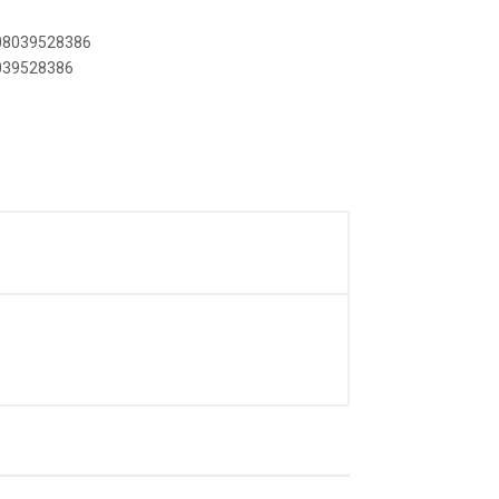
908039528386
8039528386