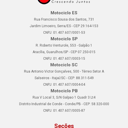
Motociclo ES
Rua Francisco Sousa dos Santos, 731
Jardim Limoeiro, Serra/ES - CEP 29.164-153
CNPJ: 01.407.607/0001-53
Motociclo SP
R. Roberto Venturole, 553 - Galpão 1
Aracília, Guarulhos/SP - CEP 07.250-015
CNPJ: 01.407.607/0003-15
Motociclo SC
Rua Antonio Victor Gonçalves, 500 - Térreo Setor A
Salseiros - Itajaí/SC - CEP: 88.311-549
CNPJ: 01.407.607/0004-04
Motociclo PB
Rua V Local 3, S/N Galpao 1 Quadr 3 Lt4
Distrito Industrial de Conde - Conde/PB - CEP: 58.320-000
CNPJ: 01.407.607/0005-87
Seções