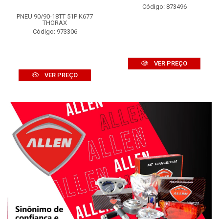
Código: 873496
PNEU 90/90-18TT 51P K677
THORAX
Código: 973306
VER PREÇO
VER PREÇO