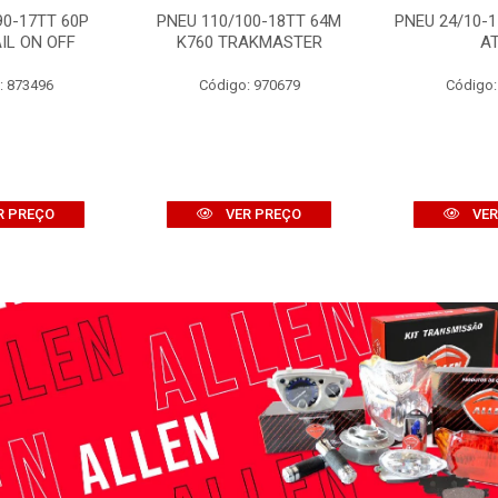
90-17TT 60P
PNEU 110/100-18TT 64M
PNEU 24/10-1
IL ON OFF
K760 TRAKMASTER
A
: 873496
Código: 970679
Código:
R PREÇO
VER PREÇO
VER