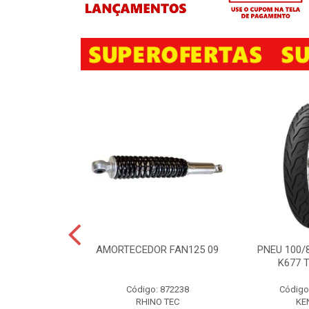
ISTO TR4 P/
AMORTECEDOR FAN125 09
PNEU 100/
MÍNIO C/ 10
K677 
EÇAS
Código: 872238
Código
TO TR4 P/RODA
NIO 10PC
RHINO TEC
KE