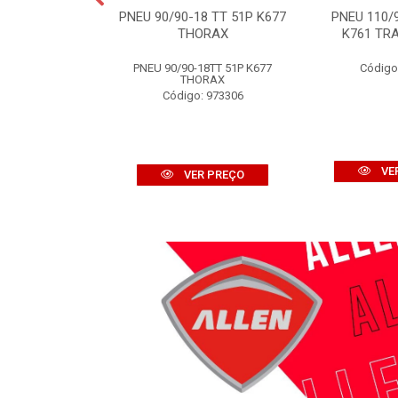
7TT 58M K257D
PNEU 90/90-18 TT 51P K677
PNEU 110/
OFF ROAD
THORAX
K761 TRA
: 970676
PNEU 90/90-18TT 51P K677
Código
THORAX
Código: 973306
R PREÇO
VE
VER PREÇO