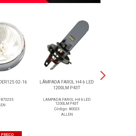
DER125 02-16
LÂMPADA FAROL H4 6 LED
BOMBA ÓLEO T
1200LM P43T
0
 873235
LAMPADA FAROL H4 6 LED
BOMBA OLEO TI
1200LM P43T
LEN
Código:
Código: 80023
ALL
ALLEN
 PREÇO