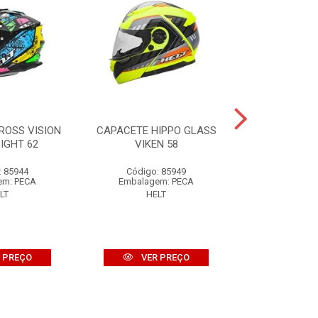
ROSS VISION
CAPACETE HIPPO GLASS
CAPACETE P
IGHT 62
VIKEN 58
SPIKE
: 85944
Código: 85949
Código:
em: PECA
Embalagem: PECA
Embalage
LT
HELT
HE
 PREÇO
VER PREÇO
VER