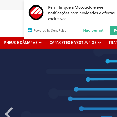
Permitir que a Motociclo envie
notificações com novidades e ofertas
exclusivas.
Não permitir
P
Powered by SendPulse
PNEUS E CÂMARAS
CAPACETES E VESTUÁRIOS
TRA