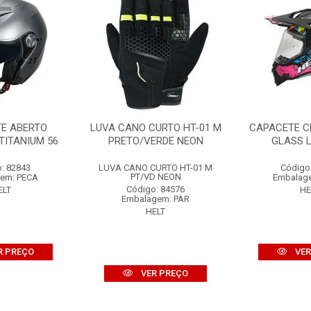
E ABERTO
LUVA CANO CURTO HT-01 M
CAPACETE C
TITANIUM 56
PRETO/VERDE NEON
GLASS L
: 82843
LUVA CANO CURTO HT-01 M
Código
PT/VD NEON
em: PECA
Embalag
Código: 84576
ELT
HE
Embalagem: PAR
HELT
R PREÇO
VER
VER PREÇO