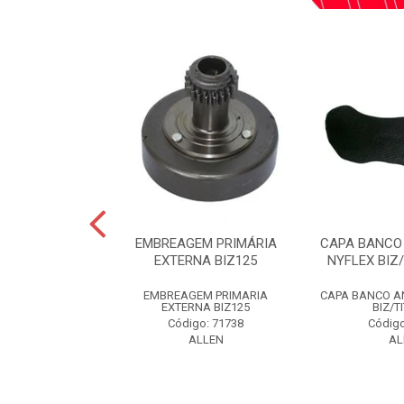
TRASEIRO LADO
EMBREAGEM PRIMÁRIA
CAPA BANCO
ADO ESQUERDO
EXTERNA BIZ125
NYFLEX BIZ
S 00-08...
EMBREAGEM PRIMARIA
CAPA BANCO A
 TRAS LD/LE
EXTERNA BIZ125
BIZ/T
S 00-08 PT
Código: 71738
Código
o: 59285
ALLEN
AL
LLEN