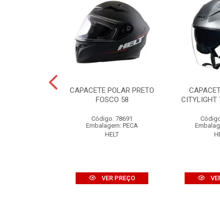
HIPPO GLASS
CAPACETE POLAR PRETO
CAPACET
 MATT 56
FOSCO 58
CITYLIGHT 
o: 85517
Código: 78691
Código
gem: PECA
Embalagem: PECA
Embalag
ELT
HELT
H
R PREÇO
VER PREÇO
VE