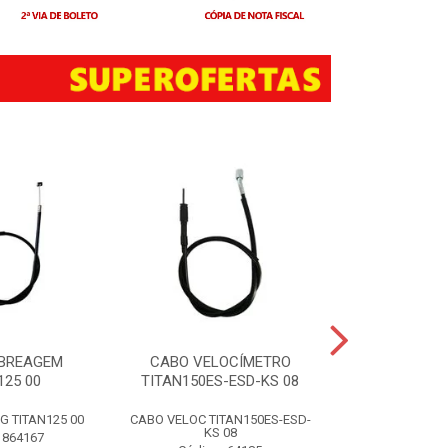
BREAGEM
CABO VELOCÍMETRO
CUBO RODA
125 00
TITAN150ES-ESD-KS 08
TITAN1
 TITAN125 00
CABO VELOC TITAN150ES-ESD-
CUBO RODA TRA
KS 08
 864167
Código: