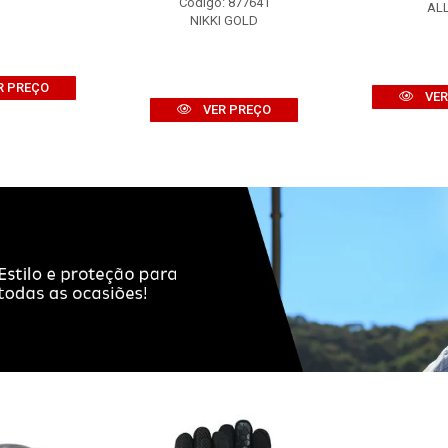
Código: 877641
AL
NIKKI GOLD
R PREÇO
VER
VER PREÇO