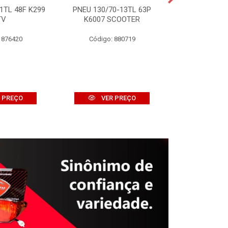
1TL 48F K299
PNEU 130/70-13TL 63P
PNEU 120/10
TV
K6007 SCOOTER
K774 
 876420
Código: 880719
Código:
 PREÇO
VER PREÇO
VER