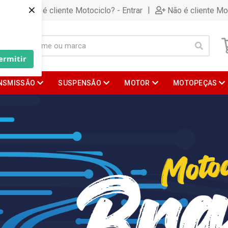
×
|
Já é cliente Motociclo? - Entrar
Não é cliente Mo
ermitir
NSMISSÃO
SUSPENSÃO
MOTOR
MOTOPEÇAS