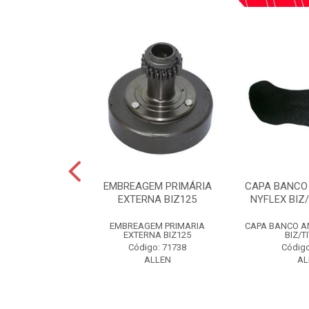
TRASEIRO LADO
EMBREAGEM PRIMÁRIA
CAPA BANCO
ADO ESQUERDO
EXTERNA BIZ125
NYFLEX BIZ
S 00-08...
EMBREAGEM PRIMARIA
CAPA BANCO A
 TRAS LD/LE
EXTERNA BIZ125
BIZ/T
S 00-08 PT
Código: 71738
Código
o: 59285
ALLEN
AL
LLEN