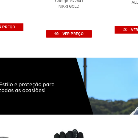
Código: 877641
AL
NIKKI GOLD
R PREÇO
VER
VER PREÇO