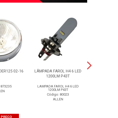
DER125 02-16
LÂMPADA FAROL H4 6 LED
BOMBA ÓLEO T
1200LM P43T
0
 873235
LAMPADA FAROL H4 6 LED
BOMBA OLEO TI
1200LM P43T
LEN
Código:
Código: 80023
ALL
ALLEN
 PREÇO