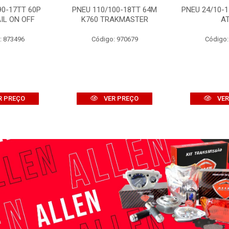
90-17TT 60P
PNEU 110/100-18TT 64M
PNEU 24/10-1
IL ON OFF
K760 TRAKMASTER
A
: 873496
Código: 970679
Código:
R PREÇO
VER PREÇO
VER