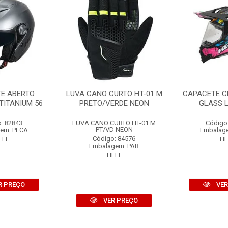
E ABERTO
LUVA CANO CURTO HT-01 M
CAPACETE C
TITANIUM 56
PRETO/VERDE NEON
GLASS L
: 82843
LUVA CANO CURTO HT-01 M
Código
PT/VD NEON
em: PECA
Embalag
Código: 84576
ELT
HE
Embalagem: PAR
HELT
R PREÇO
VER
VER PREÇO