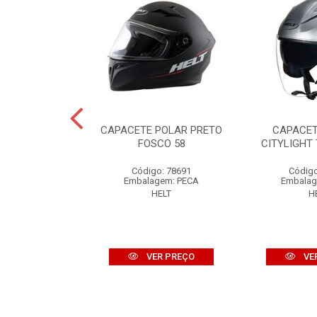
HIPPO GLASS
CAPACETE POLAR PRETO
CAPACET
 MATT 56
FOSCO 58
CITYLIGHT 
o: 85517
Código: 78691
Código
gem: PECA
Embalagem: PECA
Embalag
ELT
HELT
H
R PREÇO
VER PREÇO
VE