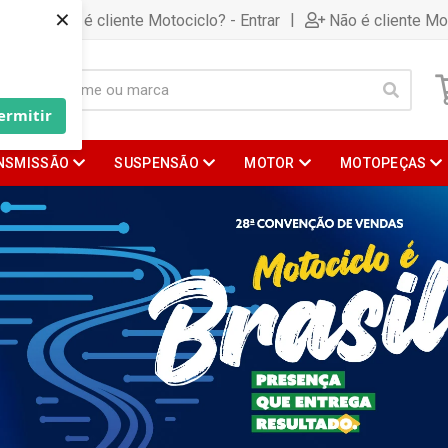
×
|
Já é cliente Motociclo? - Entrar
Não é cliente Mo
ermitir
NSMISSÃO
SUSPENSÃO
MOTOR
MOTOPEÇAS