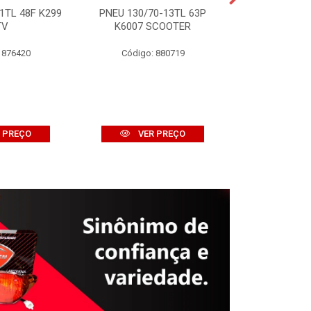
1TL 48F K299
PNEU 130/70-13TL 63P
PNEU 120/10
TV
K6007 SCOOTER
K774 
 876420
Código: 880719
Código:
 PREÇO
VER PREÇO
VER