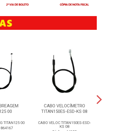
BREAGEM
CABO VELOCÍMETRO
CUBO RODA
125 00
TITAN150ES-ESD-KS 08
TITAN1
 TITAN125 00
CABO VELOC TITAN150ES-ESD-
CUBO RODA TRA
KS 08
 864167
Código: