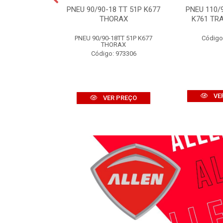
7TT 58M K257D
PNEU 90/90-18 TT 51P K677
PNEU 110/
OFF ROAD
THORAX
K761 TRA
: 970676
PNEU 90/90-18TT 51P K677
Código
THORAX
Código: 973306
R PREÇO
VE
VER PREÇO