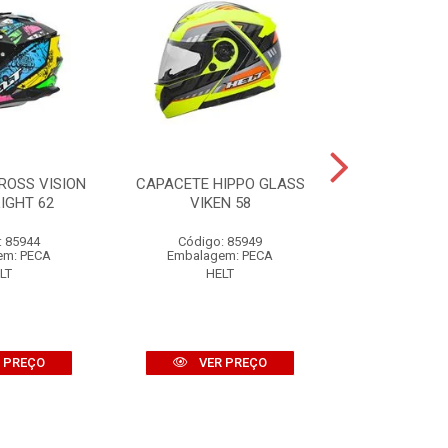
ROSS VISION
CAPACETE HIPPO GLASS
CAPACETE P
IGHT 62
VIKEN 58
SPIKE
: 85944
Código: 85949
Código:
em: PECA
Embalagem: PECA
Embalage
LT
HELT
HE
 PREÇO
VER PREÇO
VER