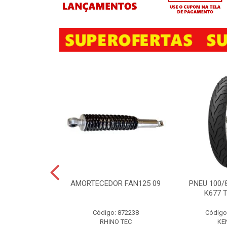
ISTO TR4 P/
AMORTECEDOR FAN125 09
PNEU 100/
MÍNIO C/ 10
K677 
EÇAS
Código: 872238
Código
TO TR4 P/RODA
NIO 10PC
RHINO TEC
KE