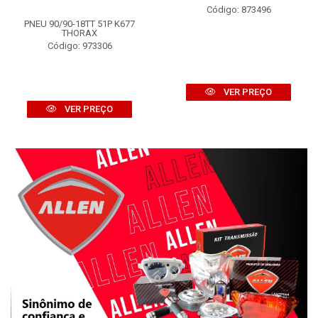
Código: 873496
PNEU 90/90-18TT 51P K677
THORAX
Código: 973306
VER PREÇO
VER PREÇO