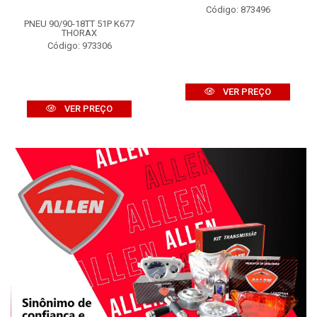
Código: 873496
PNEU 90/90-18TT 51P K677
THORAX
Código: 973306
VER PREÇO
VER PREÇO