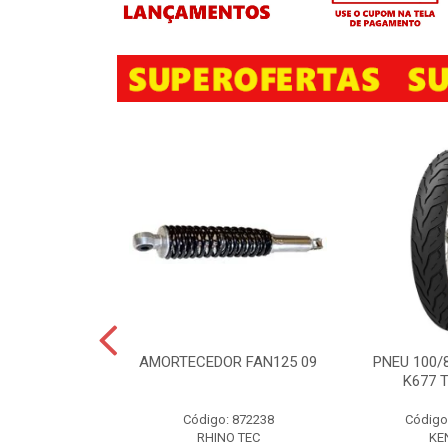
ISTO TR4 P/
AMORTECEDOR FAN125 09
PNEU 100/
MÍNIO C/ 10
K677 
EÇAS
Código: 872238
Código
TO TR4 P/RODA
NIO 10PC
RHINO TEC
KE