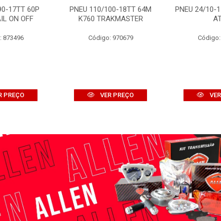
90-17TT 60P
PNEU 110/100-18TT 64M
PNEU 24/10-1
IL ON OFF
K760 TRAKMASTER
A
: 873496
Código: 970679
Código:
R PREÇO
VER PREÇO
VER