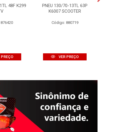
1TL 48F K299
PNEU 130/70-13TL 63P
PNEU 120/10
TV
K6007 SCOOTER
K774 
 876420
Código: 880719
Código:
 PREÇO
VER PREÇO
VER