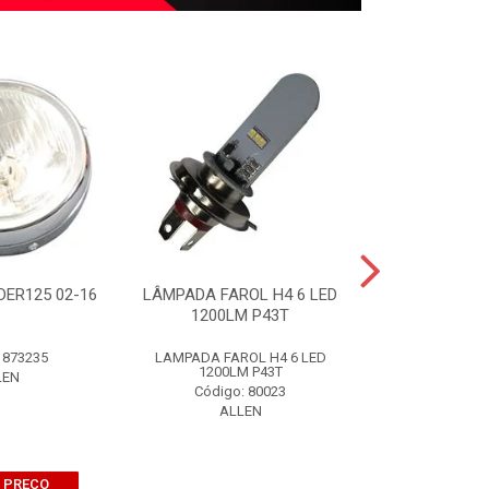
DER125 02-16
LÂMPADA FAROL H4 6 LED
BOMBA ÓLEO T
1200LM P43T
0
 873235
LAMPADA FAROL H4 6 LED
BOMBA OLEO TI
1200LM P43T
LEN
Código:
Código: 80023
ALL
ALLEN
 PREÇO