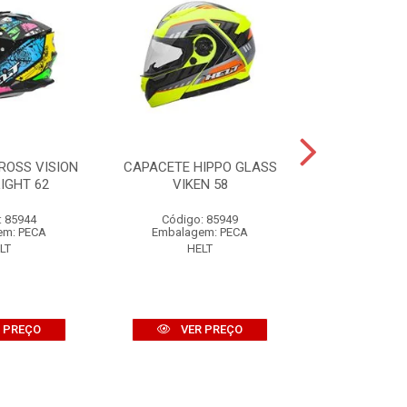
ROSS VISION
CAPACETE HIPPO GLASS
CAPACETE P
IGHT 62
VIKEN 58
SPIKE
: 85944
Código: 85949
Código:
em: PECA
Embalagem: PECA
Embalage
LT
HELT
HE
 PREÇO
VER PREÇO
VER