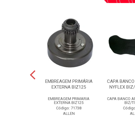
TRASEIRO LADO
EMBREAGEM PRIMÁRIA
CAPA BANCO
ADO ESQUERDO
EXTERNA BIZ125
NYFLEX BIZ
S 00-08...
EMBREAGEM PRIMARIA
CAPA BANCO A
 TRAS LD/LE
EXTERNA BIZ125
BIZ/T
S 00-08 PT
Código: 71738
Código
o: 59285
ALLEN
AL
LLEN