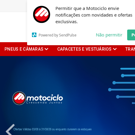
Permitir que a Motociclo envie
notificações com novidades e ofertas
exclusivas.
Não permitir
P
Powered by SendPulse
PNEUS E CÂMARAS
CAPACETES E VESTUÁRIOS
TRA