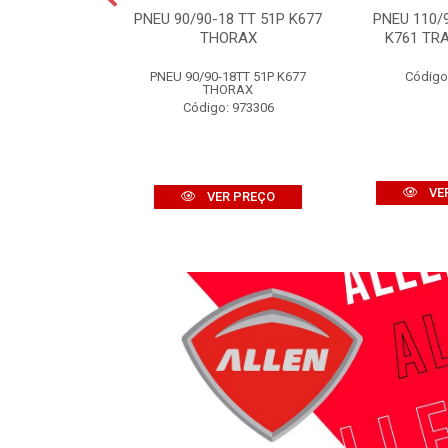
7TT 58M K257D
PNEU 90/90-18 TT 51P K677
PNEU 110/
OFF ROAD
THORAX
K761 TRA
: 970676
PNEU 90/90-18TT 51P K677
Código
THORAX
Código: 973306
R PREÇO
VE
VER PREÇO