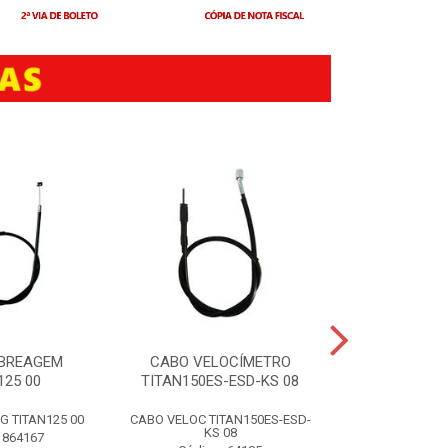
BREAGEM
CABO VELOCÍMETRO
CUBO RODA
125 00
TITAN150ES-ESD-KS 08
TITAN1
 TITAN125 00
CABO VELOC TITAN150ES-ESD-
CUBO RODA TRA
KS 08
 864167
Código: