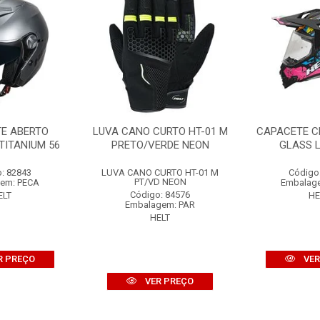
E ABERTO
LUVA CANO CURTO HT-01 M
CAPACETE C
TITANIUM 56
PRETO/VERDE NEON
GLASS L
: 82843
LUVA CANO CURTO HT-01 M
Código
PT/VD NEON
em: PECA
Embalag
Código: 84576
ELT
HE
Embalagem: PAR
HELT
R PREÇO
VER
VER PREÇO