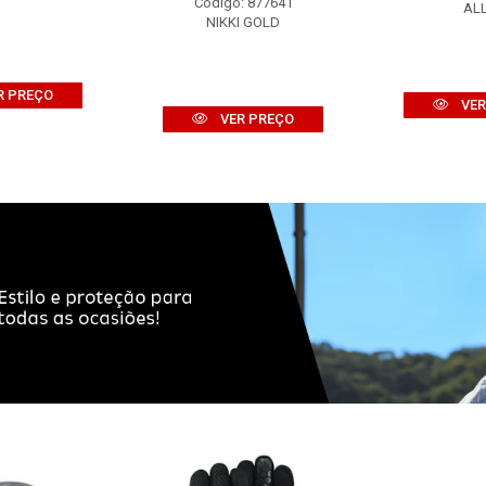
Código: 877641
AL
NIKKI GOLD
R PREÇO
VER
VER PREÇO