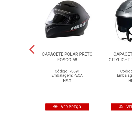
HIPPO GLASS
CAPACETE POLAR PRETO
CAPACET
 MATT 56
FOSCO 58
CITYLIGHT 
o: 85517
Código: 78691
Código
gem: PECA
Embalagem: PECA
Embalag
ELT
HELT
H
R PREÇO
VER PREÇO
VE