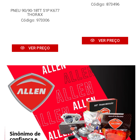
Código: 873496
PNEU 90/90-18TT 51P K677
THORAX
Código: 973306
VER PREÇO
VER PREÇO