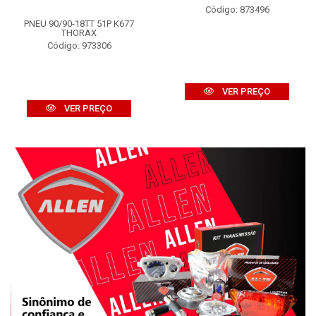
Código: 873496
PNEU 90/90-18TT 51P K677
THORAX
Código: 973306
VER PREÇO
VER PREÇO