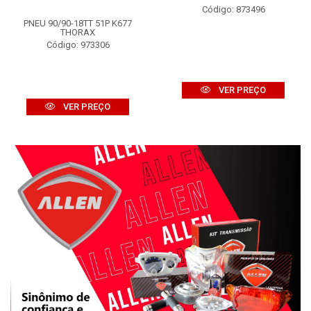
Código: 873496
PNEU 90/90-18TT 51P K677
THORAX
Código: 973306
VER PREÇO
VER PREÇO