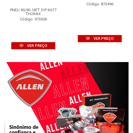
Código: 873496
PNEU 90/90-18TT 51P K677
THORAX
Código: 973306
VER PREÇO
VER PREÇO