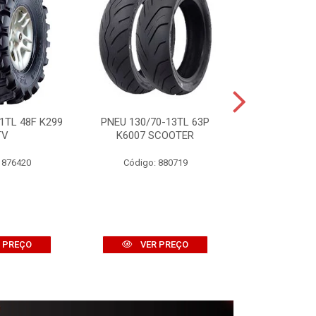
1TL 48F K299
PNEU 130/70-13TL 63P
PNEU 120/10
TV
K6007 SCOOTER
K774 
 876420
Código: 880719
Código:
 PREÇO
VER PREÇO
VER