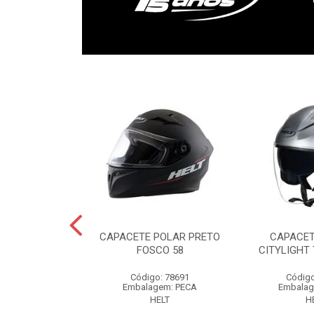
HIPPO GLASS
CAPACETE POLAR PRETO
CAPACET
 MATT 56
FOSCO 58
CITYLIGHT 
o: 85517
Código: 78691
Código
gem: PECA
Embalagem: PECA
Embalag
ELT
HELT
H