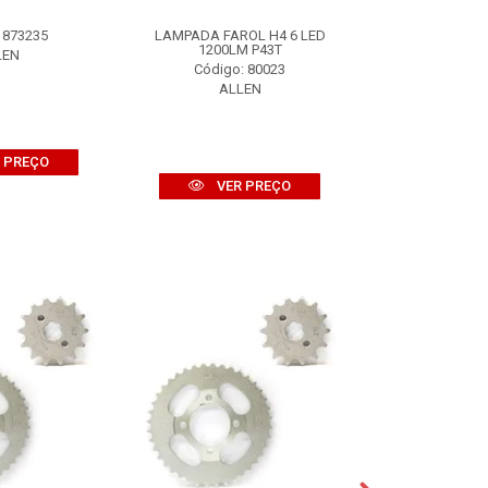
 873235
LAMPADA FAROL H4 6 LED
BOMBA OLEO TI
1200LM P43T
LEN
Código:
Código: 80023
ALL
ALLEN
 PREÇO
VER
VER PREÇO