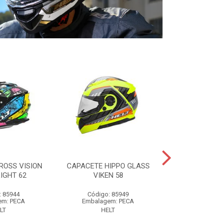
ROSS VISION
CAPACETE HIPPO GLASS
CAPACETE P
IGHT 62
VIKEN 58
SPIKE
: 85944
Código: 85949
Código:
em: PECA
Embalagem: PECA
Embalage
LT
HELT
HE