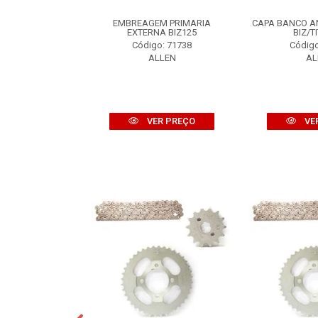
S 00-08...
EMBREAGEM PRIMARIA
CAPA BANCO A
 TRAS LD/LE
EXTERNA BIZ125
BIZ/T
S 00-08 PT
Código: 71738
Código
o: 59285
ALLEN
AL
LLEN
VER PREÇO
VE
R PREÇO