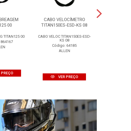
BREAGEM
CABO VELOCÍMETRO
CUBO RODA
125 00
TITAN150ES-ESD-KS 08
TITAN1
 TITAN125 00
CABO VELOC TITAN150ES-ESD-
CUBO RODA TRA
KS 08
 864167
Código:
Código: 64185
LEN
ALL
ALLEN
 PREÇO
VER
VER PREÇO