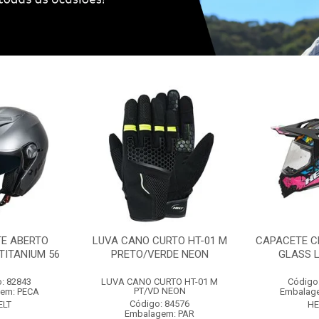
E ABERTO
LUVA CANO CURTO HT-01 M
CAPACETE C
TITANIUM 56
PRETO/VERDE NEON
GLASS L
: 82843
LUVA CANO CURTO HT-01 M
Código
PT/VD NEON
em: PECA
Embalag
Código: 84576
ELT
HE
Embalagem: PAR