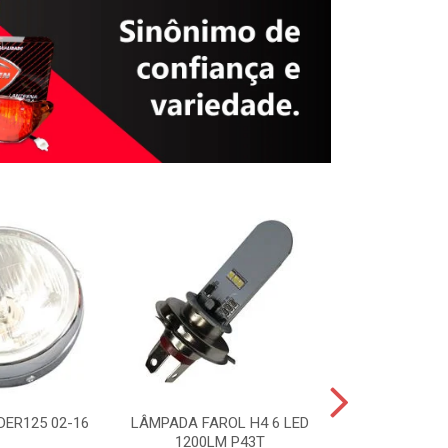
DER125 02-16
LÂMPADA FAROL H4 6 LED
BOMBA ÓLEO T
1200LM P43T
0