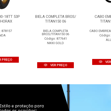
80-18TT 53P
BIELA COMPLETA BROS/
CABO EM
THORAX
TITAN150 06
TITAN
: 878157
BIELA COMPLETA
CABO EMBREAG
BROS/TITAN150 06
NDA
Código:
Código: 877641
AL
NIKKI GOLD
R PREÇO
VER
VER PREÇO