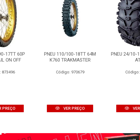
90-17TT 60P
PNEU 110/100-18TT 64M
PNEU 24/10-1
IL ON OFF
K760 TRAKMASTER
A
: 873496
Código: 970679
Código:
R PREÇO
VER PREÇO
VER