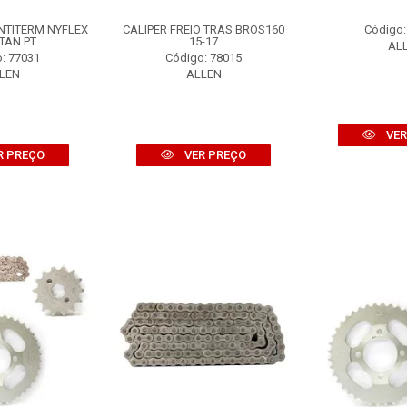
NTITERM NYFLEX
CALIPER FREIO TRAS BROS160
Código:
ITAN PT
15-17
AL
: 77031
Código: 78015
LEN
ALLEN
VER
R PREÇO
VER PREÇO