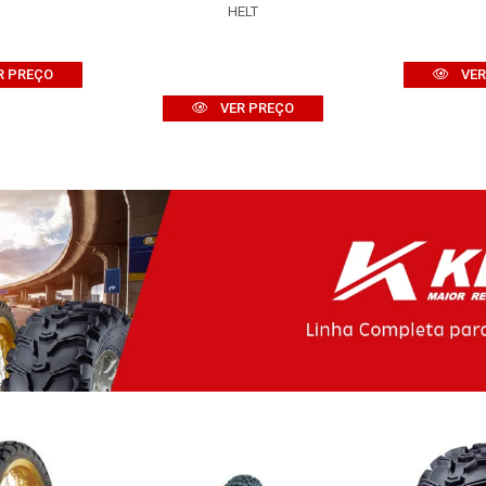
HELT
R PREÇO
VER
VER PREÇO