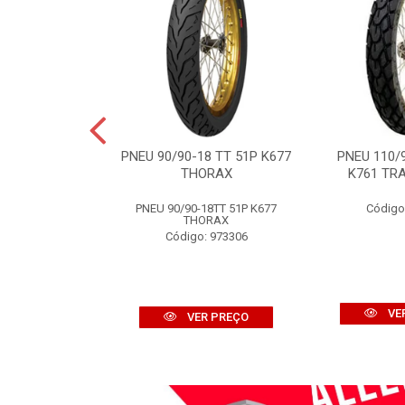
7TT 58M K257D
PNEU 90/90-18 TT 51P K677
PNEU 110/
OFF ROAD
THORAX
K761 TRA
: 970676
PNEU 90/90-18TT 51P K677
Código
THORAX
Código: 973306
R PREÇO
VE
VER PREÇO