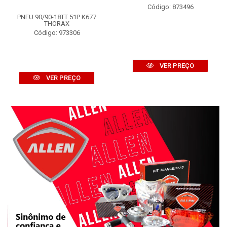
Código: 873496
PNEU 90/90-18TT 51P K677
THORAX
Código: 973306
VER PREÇO
VER PREÇO