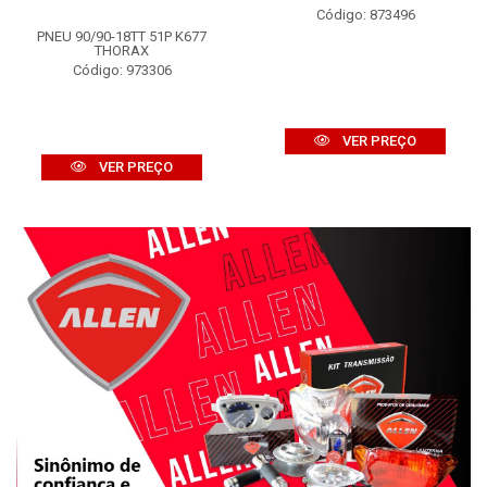
Código: 873496
PNEU 90/90-18TT 51P K677
THORAX
Código: 973306
VER PREÇO
VER PREÇO