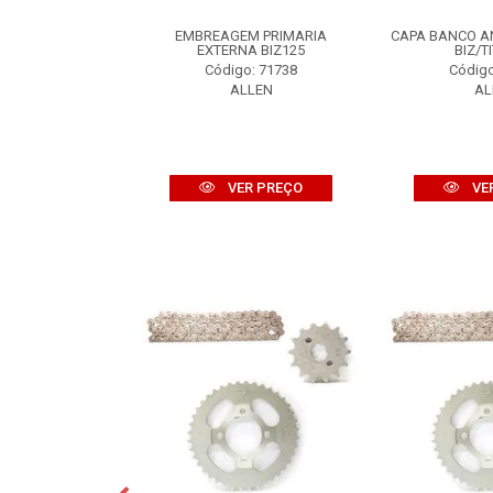
S 00-08...
EMBREAGEM PRIMARIA
CAPA BANCO A
 TRAS LD/LE
EXTERNA BIZ125
BIZ/T
S 00-08 PT
Código: 71738
Código
o: 59285
ALLEN
AL
LLEN
VER PREÇO
VE
R PREÇO