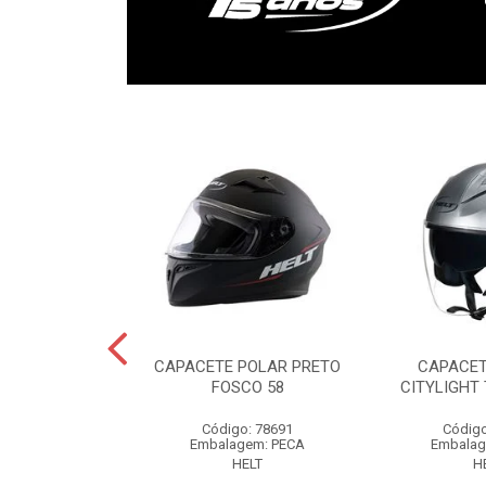
HIPPO GLASS
CAPACETE POLAR PRETO
CAPACET
 MATT 56
FOSCO 58
CITYLIGHT 
o: 85517
Código: 78691
Código
gem: PECA
Embalagem: PECA
Embalag
ELT
HELT
H