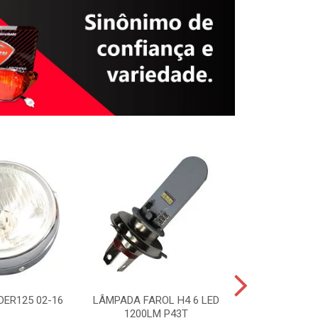
DER125 02-16
LÂMPADA FAROL H4 6 LED
BOMBA ÓLEO T
1200LM P43T
0