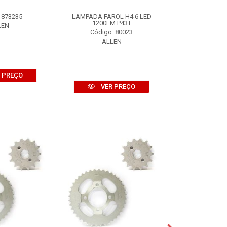
 873235
LAMPADA FAROL H4 6 LED
BOMBA OLEO TI
1200LM P43T
LEN
Código:
Código: 80023
ALL
ALLEN
 PREÇO
VER
VER PREÇO