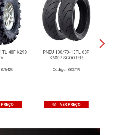
1TL 48F K299
PNEU 130/70-13TL 63P
PNEU 120/10
TV
K6007 SCOOTER
K774 
 876420
Código: 880719
Código:
 PREÇO
VER PREÇO
VER