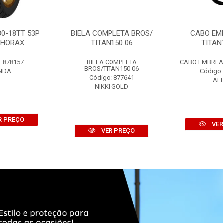
80-18TT 53P
BIELA COMPLETA BROS/
CABO EM
THORAX
TITAN150 06
TITAN
: 878157
BIELA COMPLETA
CABO EMBREAG
BROS/TITAN150 06
NDA
Código:
Código: 877641
AL
NIKKI GOLD
R PREÇO
VER
VER PREÇO