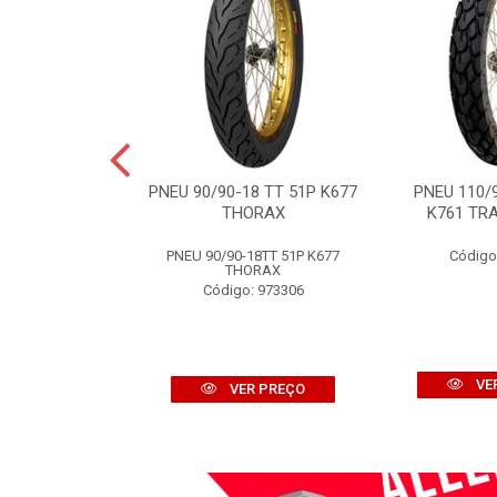
7TT 58M K257D
PNEU 90/90-18 TT 51P K677
PNEU 110/
OFF ROAD
THORAX
K761 TRA
: 970676
PNEU 90/90-18TT 51P K677
Código
THORAX
Código: 973306
R PREÇO
VE
VER PREÇO