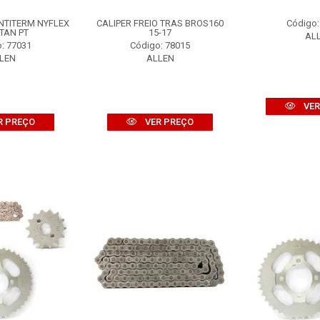
NTITERM NYFLEX
CALIPER FREIO TRAS BROS160
Código:
ITAN PT
15-17
AL
: 77031
Código: 78015
LEN
ALLEN
VER
R PREÇO
VER PREÇO