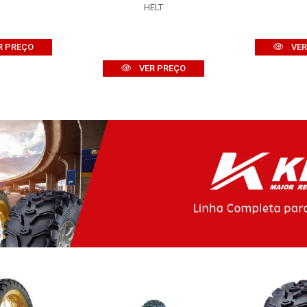
HELT
R PREÇO
VER
VER PREÇO