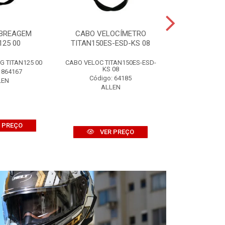
BREAGEM
CABO VELOCÍMETRO
CUBO RODA
125 00
TITAN150ES-ESD-KS 08
TITAN1
 TITAN125 00
CABO VELOC TITAN150ES-ESD-
CUBO RODA TRA
KS 08
 864167
Código:
Código: 64185
LEN
ALL
ALLEN
 PREÇO
VER
VER PREÇO