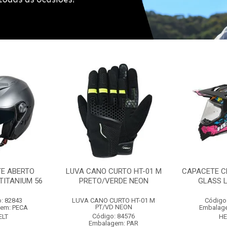
E ABERTO
LUVA CANO CURTO HT-01 M
CAPACETE C
TITANIUM 56
PRETO/VERDE NEON
GLASS L
: 82843
LUVA CANO CURTO HT-01 M
Código
PT/VD NEON
em: PECA
Embalag
Código: 84576
ELT
HE
Embalagem: PAR