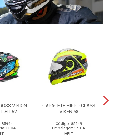
ROSS VISION
CAPACETE HIPPO GLASS
CAPACETE P
IGHT 62
VIKEN 58
SPIKE
: 85944
Código: 85949
Código:
em: PECA
Embalagem: PECA
Embalage
LT
HELT
HE