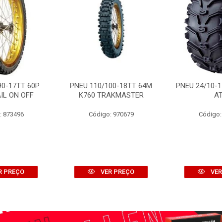
90-17TT 60P
PNEU 110/100-18TT 64M
PNEU 24/10-1
IL ON OFF
K760 TRAKMASTER
A
: 873496
Código: 970679
Código:
R PREÇO
VER PREÇO
VER